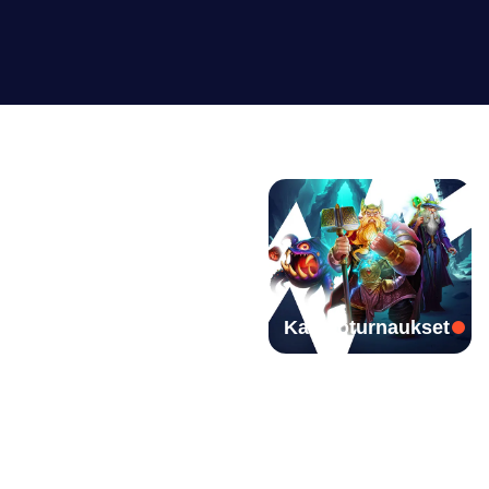
Kasinoturnaukset